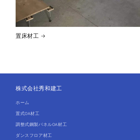
置床材工
株式会社秀和建工
ホーム
置式OA材工
調整式鋼製パネルOA材工
ダンスフロア材工