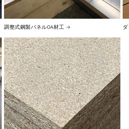
調整式鋼製パネルOA材工
ダ