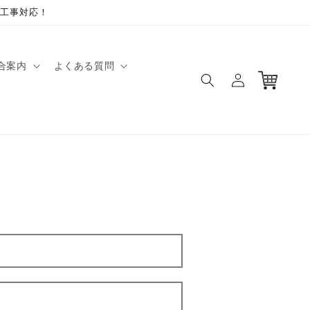
工事対応！
ロ
カ
合案内
よくある質問
グ
ー
イ
ト
ン